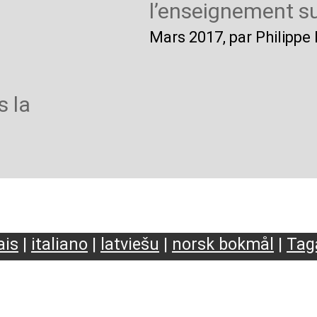
l’enseignement s
Mars 2017
, par Philipp
 la
ais
|
italiano
|
latviešu
|
norsk bokmål
|
Tag