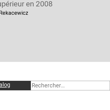
upérieur en 2008
e Rekacewicz
alog