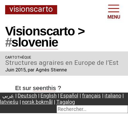
visionscarto
MENU
Visionscarto >
#
slovenie
CARTOTHÈQUE
Structures agraires en Europe de l’Est
Juin 2015
, par Agnès Stienne
Et sur
seenthis
?
عربي
|
Deutsch
|
English
|
Español
|
français
|
italiano
|
latviešu
|
norsk bokmål
|
Tagalog