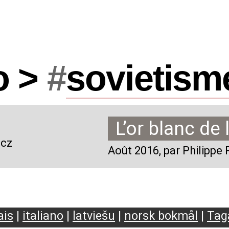
o >
#
sovietism
L’or blanc de 
icz
Août 2016
, par Philipp
ais
|
italiano
|
latviešu
|
norsk bokmål
|
Tag