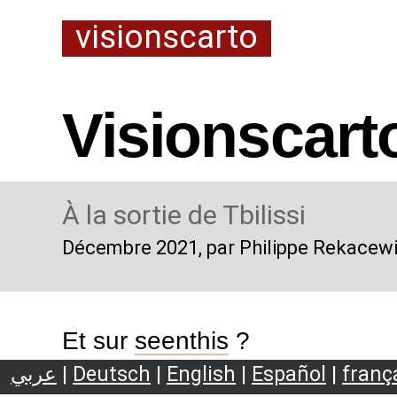
visionscarto
Visionscart
À la sortie de Tbilissi
Décembre 2021
, par Philippe Rekacew
Et sur
seenthis
?
عربي
|
Deutsch
|
English
|
Español
|
franç