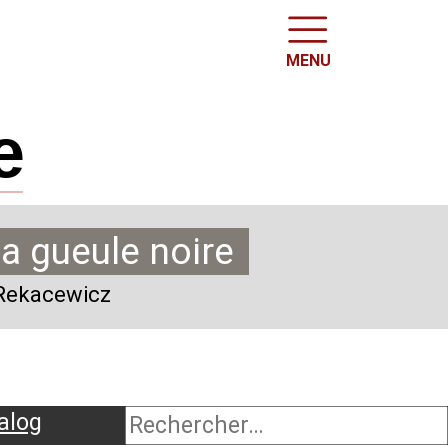
MENU
e
la gueule noire
e Rekacewicz
alog