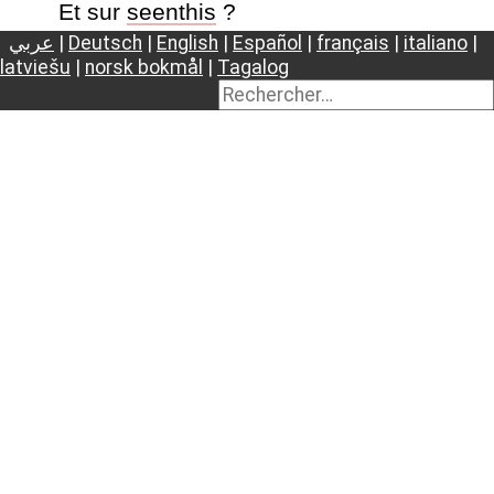
Et sur
seenthis
?
عربي
|
Deutsch
|
English
|
Español
|
français
|
italiano
|
latviešu
|
norsk bokmål
|
Tagalog