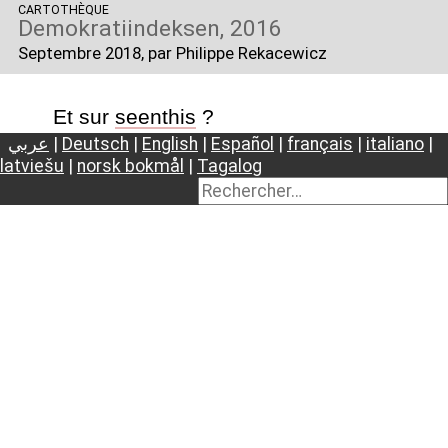
CARTOTHÈQUE
Demokratiindeksen, 2016
Septembre 2018
, par Philippe Rekacewicz
Et sur
seenthis
?
عربي
|
Deutsch
|
English
|
Español
|
français
|
italiano
|
latviešu
|
norsk bokmål
|
Tagalog