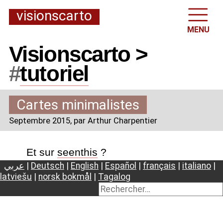
visionscarto
MENU
Visionscarto >
#
tutoriel
Cartes minimalistes
Septembre 2015
, par Arthur Charpentier
Et sur
seenthis
?
عربي
|
Deutsch
|
English
|
Español
|
français
|
italiano
|
latviešu
|
norsk bokmål
|
Tagalog