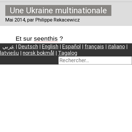
Une Ukraine multinationale
Mai 2014
, par Philippe Rekacewicz
Et sur
seenthis
?
عربي
|
Deutsch
|
English
|
Español
|
français
|
italiano
|
latviešu
|
norsk bokmål
|
Tagalog