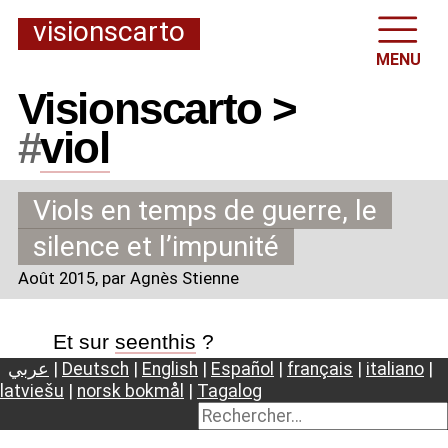
visionscarto
MENU
Visionscarto >
#
viol
Viols en temps de guerre, le
silence et l’impunité
Août 2015
, par Agnès Stienne
Et sur
seenthis
?
عربي
|
Deutsch
|
English
|
Español
|
français
|
italiano
|
latviešu
|
norsk bokmål
|
Tagalog