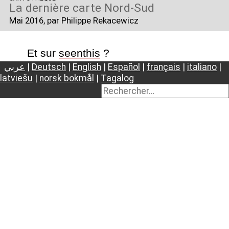
La dernière carte Nord-Sud
Mai 2016
, par Philippe Rekacewicz
Et sur
seenthis
?
عربي
|
Deutsch
|
English
|
Español
|
français
|
italiano
|
latviešu
|
norsk bokmål
|
Tagalog