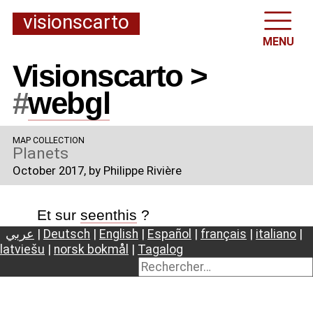
visionscarto
MENU
Visionscarto >
#
webgl
MAP COLLECTION
Planets
October 2017
, by Philippe Rivière
Et sur
seenthis
?
عربي
|
Deutsch
|
English
|
Español
|
français
|
italiano
|
latviešu
|
norsk bokmål
|
Tagalog