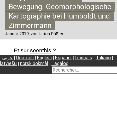
Bewegung. Geomorphologische
Kartographie bei Humboldt und
Zimmermann
Januar 2019
, von Ulrich Päßler
Et sur
seenthis
?
عربي
|
Deutsch
|
English
|
Español
|
français
|
italiano
|
latviešu
|
norsk bokmål
|
Tagalog