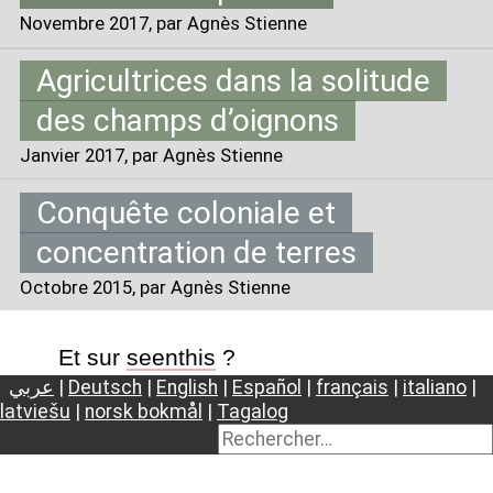
Novembre 2017
, par Agnès Stienne
Agricultrices dans la solitude
des champs d’oignons
Janvier 2017
, par Agnès Stienne
Conquête coloniale et
concentration de terres
Octobre 2015
, par Agnès Stienne
Et sur
seenthis
?
عربي
|
Deutsch
|
English
|
Español
|
français
|
italiano
|
latviešu
|
norsk bokmål
|
Tagalog