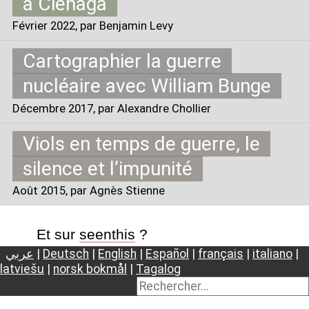
à Ciénaga
Février 2022
, par Benjamin Levy
Cartographier la guerre
nucléaire avec William Bunge
Décembre 2017
, par Alexandre Chollier
Viols en temps de guerre, le
silence et l’impunité
Août 2015
, par Agnès Stienne
Et sur
seenthis
?
عربي
|
Deutsch
|
English
|
Español
|
français
|
italiano
|
latviešu
|
norsk bokmål
|
Tagalog