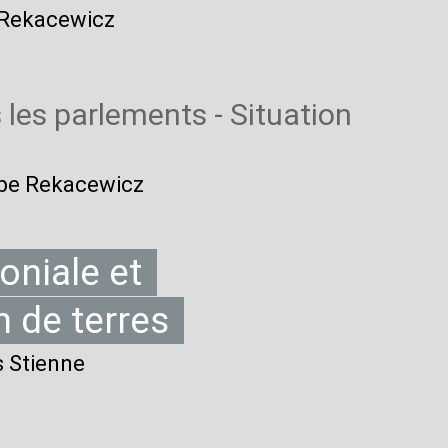
e Rekacewicz
les parlements - Situation
ippe Rekacewicz
oniale et
 de terres
s Stienne