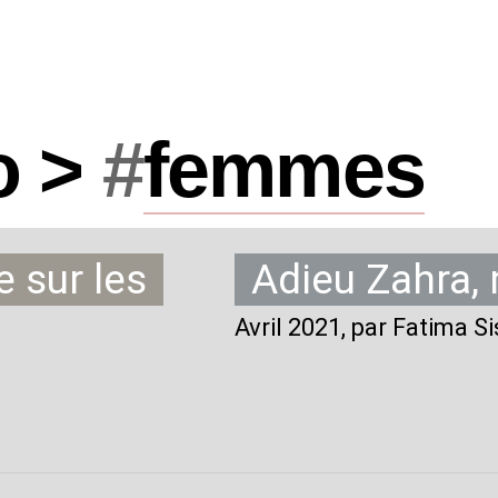
o >
#
femmes
 sur les
Adieu Zahra,
Avril 2021
, par Fatima S