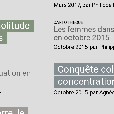
Mars 2017
, par Philipp
solitude
CARTOTHÈQUE
Les femmes dans 
s
en octobre 2015
Octobre 2015
, par Phil
Conquête col
uation en
concentration
z
Octobre 2015
, par Agnè
re, le