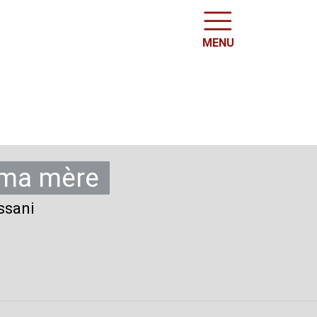
MENU
 ma mère
issani