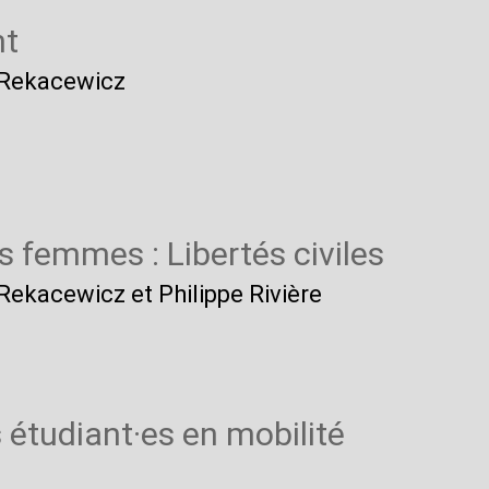
nt
e Rekacewicz
s femmes : Libertés civiles
 Rekacewicz et Philippe Rivière
s étudiant
·
es en mobilité