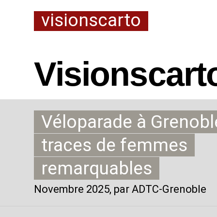
visionscarto
Visionscart
Véloparade à Grenoble
traces de femmes
remarquables
Novembre 2025
, par ADTC-Grenoble