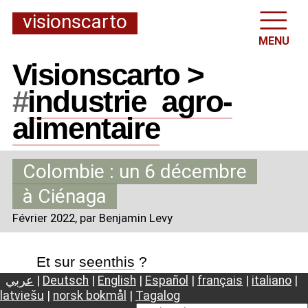
visionscarto
MENU
Visionscarto >
#
industrie
_
agro-
alimentaire
Colombie : un 6 décembre
à Ciénaga
Février 2022
, par Benjamin Levy
Et sur
seenthis
?
عربي
|
Deutsch
|
English
|
Español
|
français
|
italiano
|
latviešu
|
norsk bokmål
|
Tagalog