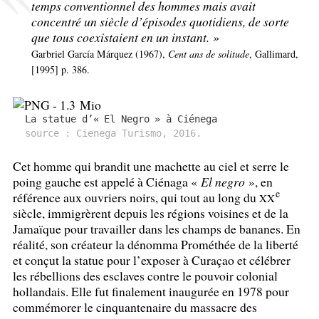
temps conventionnel des hommes mais avait
concentré un siècle d’épisodes quotidiens, de sorte
que tous coexistaient en un instant.
»
Garbriel García Márquez (1967),
Cent ans de solitude
, Gallimard,
[1995] p. 386.
La statue d’«
El Negro
» à Ciénega
source : Cienega Turismo, 2016.
Cet homme qui brandit une machette au ciel et serre le
poing gauche est appelé à Ciénaga «
El negro
», en
e
référence aux ouvriers noirs, qui tout au long du
XX
siècle, immigrèrent depuis les régions voisines et de la
Jamaïque pour travailler dans les champs de bananes. En
réalité, son créateur la dénomma Prométhée de la liberté
et conçut la statue pour l’exposer à Curaçao et célébrer
les rébellions des esclaves contre le pouvoir colonial
hollandais. Elle fut finalement inaugurée en 1978 pour
commémorer le cinquantenaire du massacre des