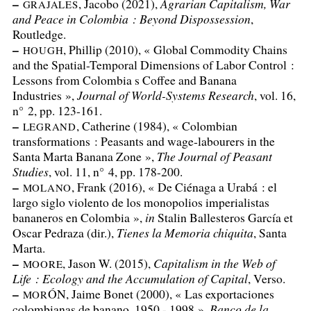
–
, Jacobo (2021),
Agrarian Capitalism, War
GRAJALES
and Peace in Colombia : Beyond Dispossession
,
Routledge.
–
, Phillip (2010), «
Global Commodity Chains
HOUGH
and the Spatial-Temporal Dimensions of Labor Control :
Lessons from Colombia s Coffee and Banana
Industries
»,
Journal of World-Systems Research
, vol. 16,
n° 2, pp. 123-161.
–
, Catherine (1984), «
Colombian
LEGRAND
transformations : Peasants and wage‐labourers in the
Santa Marta Banana Zone
»,
The Journal of Peasant
Studies
, vol. 11, n° 4, pp. 178-200.
–
, Frank (2016), «
De Ciénaga a Urabá : el
MOLANO
largo siglo violento de los monopolios imperialistas
bananeros en Colombia
»,
in
Stalin Ballesteros García et
Oscar Pedraza (dir.),
Tienes la Memoria chiquita
, Santa
Marta.
–
, Jason W. (2015),
Capitalism in the Web of
MOORE
Life : Ecology and the Accumulation of Capital
, Verso.
–
ÓN, Jaime Bonet (2000), «
Las exportaciones
MOR
colombianas de banano, 1950 - 1998
»,
Banco de la