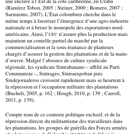
une enclave à l’Est de la côte caribéenne, en Urabá
(Ramírez Tobon, 2005
; Steiner, 2000
; Romero, 2007
;
Sarmiento, 2007). L’État colombien cherche dans le
même temps à favoriser l’émergence d’une agro-industrie
nationale et à briser le monopole des exportateurs nord-
américains. Ainsi, l’
n’assure plus la production mais
UFC
maintient un contrôle partiel du marché par la
commercialisation et la sous-traitance de planteurs
chargés d’assurer la gestion des plantations et de la main-
d’œuvre. Malgré l’absence de culture syndicale
régionale, les syndicats Sintrabanano – affilié au Parti
Communiste –, Sintragro, Sintraexpoban puis
Sindejornaleros croissent rapidement mais se heurtent à
la répression et l’occupation militaire des plantations
(Bucheli, 2005, p. 162
; Hough, 2010, p. 139
; Carroll,
2011, p. 139).
Compte tenu de ce contexte politique exclusif, et de la
répression directe du militantisme des travailleurs dans
les plantations, les groupes de guérilla des Forces armées
révolutionnaires de Colombie (
) et de l’Armée