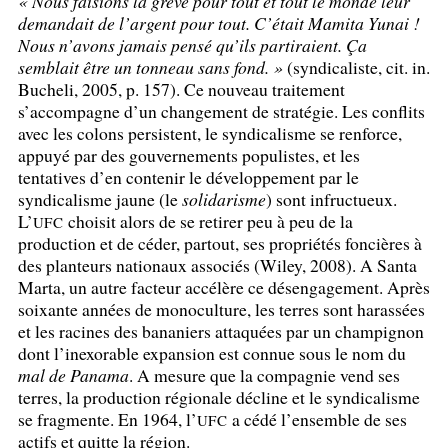
«
Nous faisions la grève pour tout et tout le monde leur
demandait de l’argent pour tout. C’était
Mamita Yunai
!
Nous n’avons jamais pensé qu’ils partiraient. Ça
semblait être un tonneau sans fond.
»
(syndicaliste, cit. in.
Bucheli, 2005, p. 157). Ce nouveau traitement
s’accompagne d’un changement de stratégie. Les conflits
avec les colons persistent, le syndicalisme se renforce,
appuyé par des gouvernements populistes, et les
tentatives d’en contenir le développement par le
syndicalisme jaune (le
solidarisme
) sont infructueux.
L’
choisit alors de se retirer peu à peu de la
UFC
production et de céder, partout, ses propriétés foncières à
des planteurs nationaux associés (Wiley, 2008). A Santa
Marta, un autre facteur accélère ce désengagement. Après
soixante années de monoculture, les terres sont harassées
et les racines des bananiers attaquées par un champignon
dont l’inexorable expansion est connue sous le nom du
mal de Panama
. A mesure que la compagnie vend ses
terres, la production régionale décline et le syndicalisme
se fragmente. En 1964, l’
a cédé l’ensemble de ses
UFC
actifs et quitte la région.