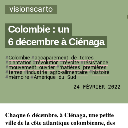
visionscarto
Colombie : un
6 décembre à Ciénaga
#
Colombie
#
accaparement
_
de
_
terres
#
plantation
#
révolution
#
révolte
#
résistance
#
mouvement
_
ouvrier
#
matières
_
premières
#
terres
#
industrie
_
agro-alimentaire
#
histoire
#
mémoire
#
Amérique
_
du
_
Sud
24 FÉVRIER 2022
Chaque 6 décembre, à Ciénaga, une petite
ville de la côte atlantique colombienne, des