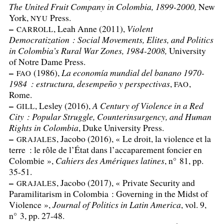
The United Fruit Company in Colombia, 1899-2000,
New
York,
Press.
NYU
–
, Leah Anne (2011),
Violent
CARROLL
Democratization : Social Movements, Elites, and Politics
in Colombia’s Rural War Zones, 1984-2008,
University
of Notre Dame Press.
–
(1986),
La economía mundial del banano 1970-
FAO
1984 : estructura, desempeño y perspectivas
,
,
FAO
Rome.
–
, Lesley (2016),
A Century of Violence in a Red
GILL
City : Popular Struggle, Counterinsurgency, and Human
Rights in Colombia
, Duke University Press.
–
, Jacobo (2016), «
Le droit, la violence et la
GRAJALES
terre : le rôle de l’État dans l’accaparement foncier en
Colombie
»,
Cahiers des Amériques latines
, n° 81, pp.
35-51.
–
, Jacobo (2017), «
Private Security and
GRAJALES
Paramilitarism in Colombia : Governing in the Midst of
Violence
»,
Journal of Politics in Latin America
, vol. 9,
n° 3, pp. 27-48.