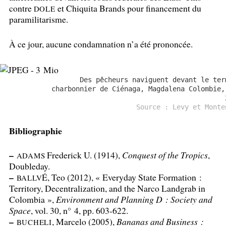
contre
et Chiquita Brands pour financement du
DOLE
paramilitarisme.
À ce jour, aucune condamnation n’a été prononcée.
Des pêcheurs naviguent devant le ter
charbonnier de Ciénaga, Magdalena Colombie,
Source : Levy et Monte
Bibliographie
–
Frederick U. (1914),
Conquest of the Tropics
,
ADAMS
Doubleday.
–
É, Teo (2012), «
Everyday State Formation :
BALLV
Territory, Decentralization, and the Narco Landgrab in
Colombia
»,
Environment and Planning D : Society and
Space
, vol. 30, n° 4, pp. 603-622.
–
, Marcelo (2005),
Bananas and Business :
BUCHELI