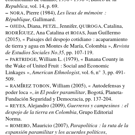
Republica
, vol. 14, p. 69.
–
, Pierre (1984),
Les lieux de mémoire :
NORA
République
, Gallimard.
–
, Diana,
, Jennifer,
, Catalina,
OJEDA
PETZL
QUIROGA
Í
, Ana Catalina et
, Juan Guillermo
RODR
GUEZ
ROJAS
(2015), «
Paisajes del despojo cotidiano : acaparamiento
de tierra y agua en Montes de María, Colombia
»,
Revista
de Estudios Sociales No.35
, pp. 107-119.
–
, William L. (1979), «
Banana County in
PARTRIDGE
the Wake of United Fruit : Social and Economic
Linkages
»,
American Ethnologist
, vol. 6, n° 3, pp. 491-
509.
–
Í
, William (2005), «
Autodefensas y
RAM
REZ
TOBON
poder loca
»,
in El poder paramilitar
, Bogotá, Planeta-
Fundación Seguridad y Democracia, pp. 137-204.
–
, Alejandro (2009),
Guerreros y campesinos : el
REYES
despojo de la tierra en Colombia
, Grupo Editorial
Norma.
–
, Mauricio (2007),
Parapolítica : la ruta de la
ROMERO
expansión paramilitar y los acuerdos políticos
,