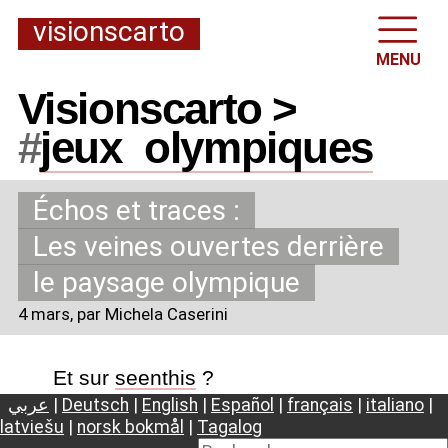
visionscarto
MENU
Visionscarto >
#
jeux
_
olympiques
Échos et traces :
Les veines ouvertes derrière
le paysage olympique
4 mars
, par Michela Caserini
Et sur
seenthis
?
عربي
|
Deutsch
|
English
|
Español
|
français
|
italiano
|
latviešu
|
norsk bokmål
|
Tagalog