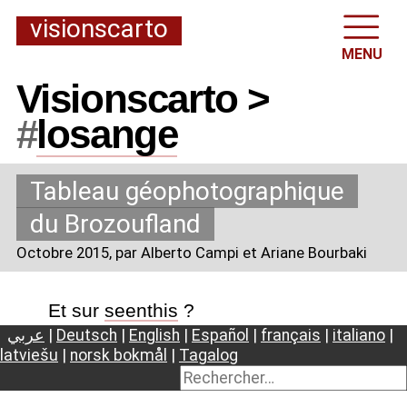
visionscarto
MENU
Visionscarto >
#
losange
Tableau géophotographique
du Brozoufland
Octobre 2015
, par Alberto Campi et Ariane Bourbaki
Et sur
seenthis
?
عربي
|
Deutsch
|
English
|
Español
|
français
|
italiano
|
latviešu
|
norsk bokmål
|
Tagalog