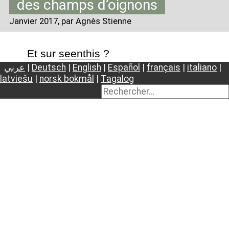
des champs d’oignons
Janvier 2017
, par Agnès Stienne
Et sur
seenthis
?
عربي
|
Deutsch
|
English
|
Español
|
français
|
italiano
|
latviešu
|
norsk bokmål
|
Tagalog