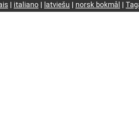
ais
|
italiano
|
latviešu
|
norsk bokmål
|
Tag