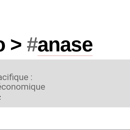
o >
#
anase
cifique :
 économique
z