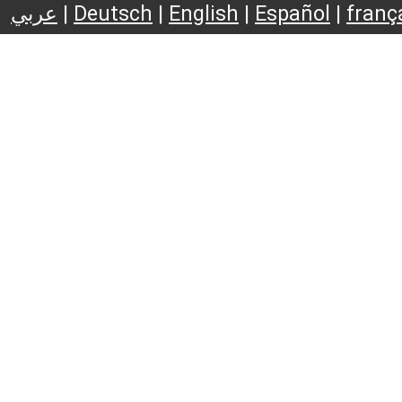
عربي
|
Deutsch
|
English
|
Español
|
franç