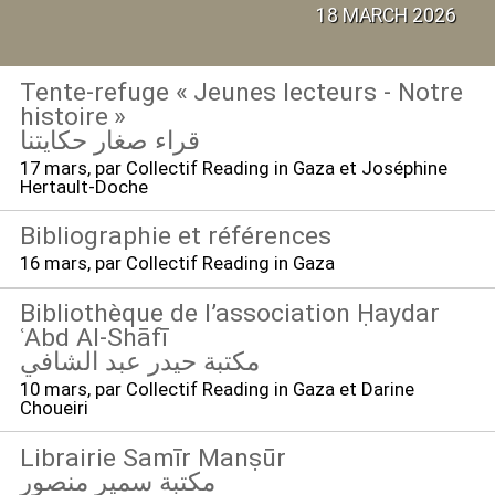
18 MARCH 2026
Tente-refuge «
Jeunes lecteurs - Notre
histoire
»
قراء صغار حكايتنا
17 mars
, par Collectif Reading in Gaza et Joséphine
Hertault-Doche
Bibliographie et références
16 mars
, par Collectif Reading in Gaza
Bibliothèque de l’association Ḥaydar
ʿAbd Al-Shāfī
مكتبة حيدر عبد الشافي
10 mars
, par Collectif Reading in Gaza et Darine
Choueiri
Librairie Samīr Manṣūr
مكتبة سمير منصور