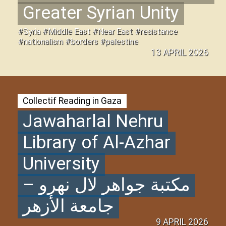
Greater Syrian Unity
#Syria #Middle East #Near East #resistance
#nationalism #borders #palestine
13 APRIL 2026
Collectif Reading in Gaza
Jawaharlal Nehru
Library of Al-Azhar
University
مكتبة جواهر لال نهرو –
جامعة الأزهر
9 APRIL 2026