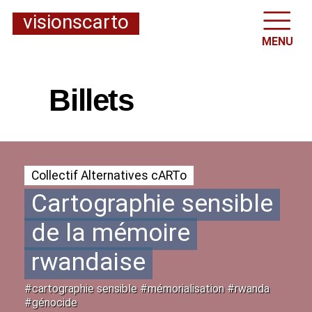
visionscarto
MENU
Billets
Collectif Alternatives cARTo
Cartographie sensible
de la mémoire
rwandaise
#cartographie sensible #mémorialisation #rwanda
#génocide