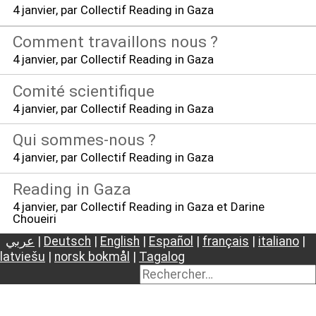
4 janvier
, par Collectif Reading in Gaza
Comment travaillons nous
?
4 janvier
, par Collectif Reading in Gaza
Comité scientifique
4 janvier
, par Collectif Reading in Gaza
Qui sommes-nous
?
4 janvier
, par Collectif Reading in Gaza
Reading in Gaza
4 janvier
, par Collectif Reading in Gaza et Darine
Choueiri
عربي
|
Deutsch
|
English
|
Español
|
français
|
italiano
|
latviešu
|
norsk bokmål
|
Tagalog