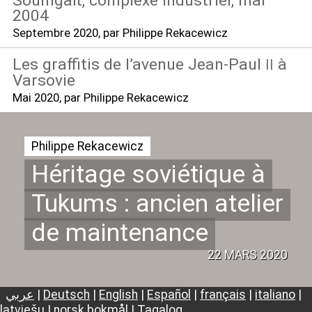
Soumgaït, complexe industriel, mai
2004
Septembre 2020
, par Philippe Rekacewicz
Les graffitis de l’avenue Jean-Paul
à
II
Varsovie
Mai 2020
, par Philippe Rekacewicz
Philippe Rekacewicz
Héritage soviétique à
Tukums : ancien atelier
de maintenance
22 MARS 2020
عربي
|
Deutsch
|
English
|
Español
|
français
|
italiano
|
latviešu
|
norsk bokmål
|
Tagalog