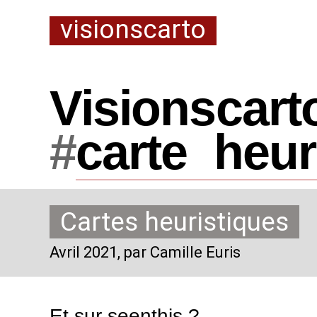
visionscarto
Visionscart
#
carte
_
heur
Cartes heuristiques
Avril 2021
, par Camille Euris
Et sur
seenthis
?