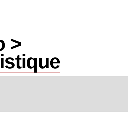
o >
istique