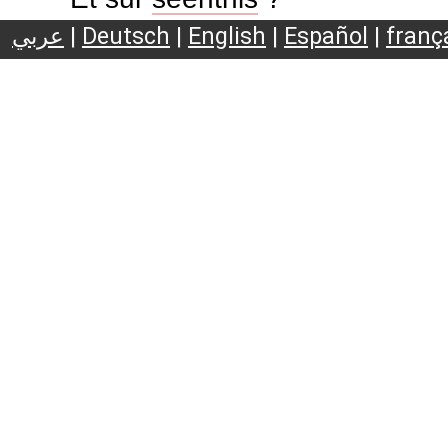
عربي
|
Deutsch
|
English
|
Español
|
franç