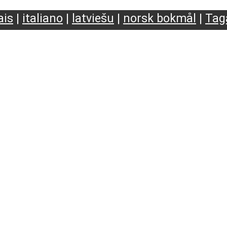
ais
|
italiano
|
latviešu
|
norsk bokmål
|
Tag