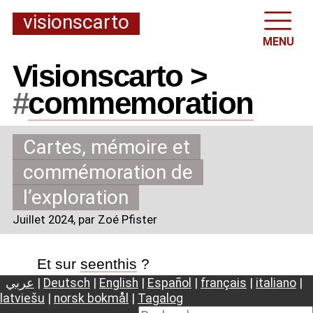
visionscarto
MENU
Visionscarto >
#
commemoration
Cartes, mémoire et
commémoration de
l’exploration
Juillet 2024
, par Zoé Pfister
Et sur
seenthis
?
عربي
|
Deutsch
|
English
|
Español
|
français
|
italiano
|
latviešu
|
norsk bokmål
|
Tagalog