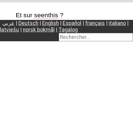
Et sur
seenthis
?
عربي
|
Deutsch
|
English
|
Español
|
français
|
italiano
|
latviešu
|
norsk bokmål
|
Tagalog