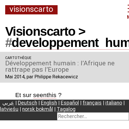
visionscarto
Visionscarto >
#
developpement
_
hum
CARTOTHÈQUE
Développement humain : l’Afrique ne
rattrape pas l’Europe
Mai 2014
, par Philippe Rekacewicz
Et sur
seenthis
?
عربي
|
Deutsch
|
English
|
Español
|
français
|
italiano
|
latviešu
|
norsk bokmål
|
Tagalog