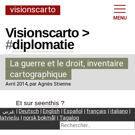
visionscarto
MENU
Visionscarto >
#
diplomatie
La guerre et le droit, inventaire
cartographique
Avril 2014
, par Agnès Stienne
Et sur
seenthis
?
عربي
|
Deutsch
|
English
|
Español
|
français
|
italiano
|
latviešu
|
norsk bokmål
|
Tagalog