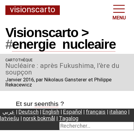
visionscarto
MENU
Visionscarto >
#
energie
_
nucleaire
CARTOTHÈQUE
Nucléaire : après Fukushima, l’ère du
soupçon
Janvier 2016
, par Nikolaus Gansterer et Philippe
Rekacewicz
Et sur
seenthis
?
عربي
|
Deutsch
|
English
|
Español
|
français
|
italiano
|
latviešu
|
norsk bokmål
|
Tagalog