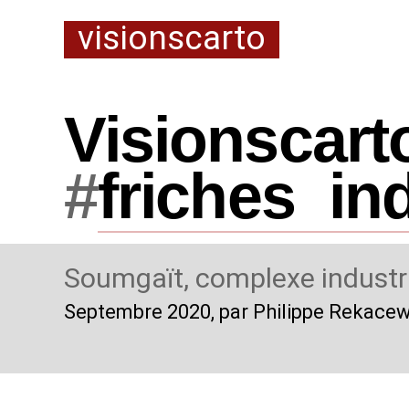
visionscarto
Visionscart
#
friches
_
in
Soumgaït, complexe industri
Septembre 2020
, par Philippe Rekace