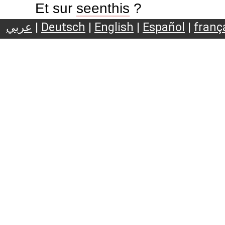
Et sur
seenthis
?
عربي
|
Deutsch
|
English
|
Español
|
franç