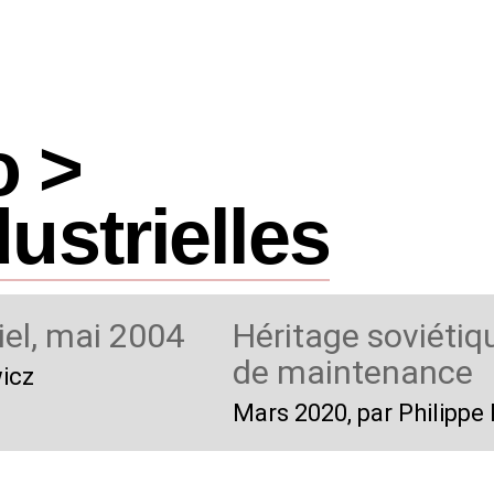
o >
dustrielles
el, mai 2004
Héritage soviétiq
de maintenance
wicz
Mars 2020
, par Philipp