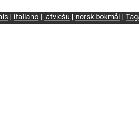
ais
|
italiano
|
latviešu
|
norsk bokmål
|
Tag