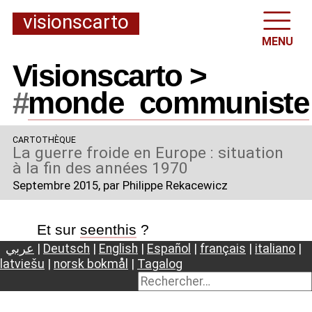
visionscarto
MENU
Visionscarto >
#
monde
_
communiste
CARTOTHÈQUE
La guerre froide en Europe : situation
à la fin des années 1970
Septembre 2015
, par Philippe Rekacewicz
Et sur
seenthis
?
عربي
|
Deutsch
|
English
|
Español
|
français
|
italiano
|
latviešu
|
norsk bokmål
|
Tagalog