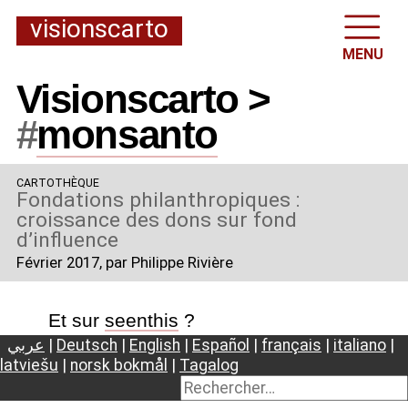
visionscarto
MENU
Visionscarto >
#
monsanto
CARTOTHÈQUE
Fondations philanthropiques :
croissance des dons sur fond
d’influence
Février 2017
, par Philippe Rivière
Et sur
seenthis
?
عربي
|
Deutsch
|
English
|
Español
|
français
|
italiano
|
latviešu
|
norsk bokmål
|
Tagalog