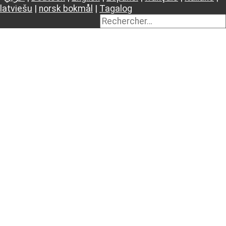
latviešu
|
norsk bokmål
|
Tagalog