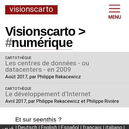
visionscarto
MENU
Visionscarto >
#
numérique
CARTOTHÈQUE
Les centres de données - ou
datacenters - en 2009
Août 2017
, par Philippe Rekacewicz
CARTOTHÈQUE
Le développement d’Internet
Avril 2017
, par Philippe Rekacewicz et Philippe Rivière
Et sur
seenthis
?
عربي
|
Deutsch
|
English
|
Español
|
français
|
italiano
|