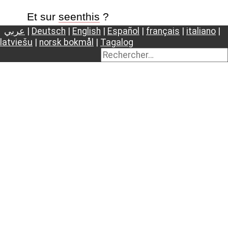
Et sur
seenthis
?
عربي
|
Deutsch
|
English
|
Español
|
français
|
italiano
|
latviešu
|
norsk bokmål
|
Tagalog