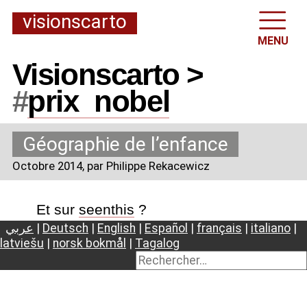
visionscarto
MENU
Visionscarto >
#
prix
_
nobel
Géographie de l’enfance
Octobre 2014
, par Philippe Rekacewicz
Et sur
seenthis
?
عربي
|
Deutsch
|
English
|
Español
|
français
|
italiano
|
latviešu
|
norsk bokmål
|
Tagalog