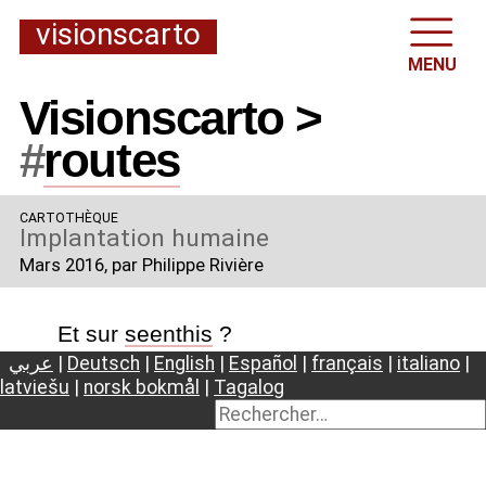
visionscarto
MENU
Visionscarto >
#
routes
CARTOTHÈQUE
Implantation humaine
Mars 2016
, par Philippe Rivière
Et sur
seenthis
?
عربي
|
Deutsch
|
English
|
Español
|
français
|
italiano
|
latviešu
|
norsk bokmål
|
Tagalog