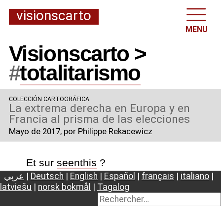
visionscarto
MENU
Visionscarto >
#
totalitarismo
COLECCIÓN CARTOGRÁFICA
La extrema derecha en Europa y en
Francia al prisma de las elecciones
Mayo de 2017
, por Philippe Rekacewicz
Et sur
seenthis
?
عربي
|
Deutsch
|
English
|
Español
|
français
|
italiano
|
latviešu
|
norsk bokmål
|
Tagalog