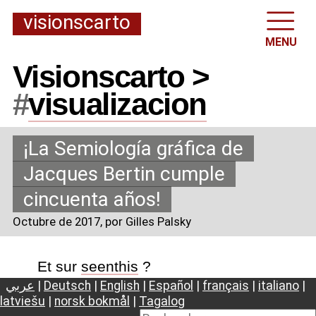
visionscarto
MENU
Visionscarto >
#
visualizacion
¡La Semiología gráfica de
Jacques Bertin cumple
cincuenta años!
Octubre de 2017
, por Gilles Palsky
Et sur
seenthis
?
عربي
|
Deutsch
|
English
|
Español
|
français
|
italiano
|
latviešu
|
norsk bokmål
|
Tagalog