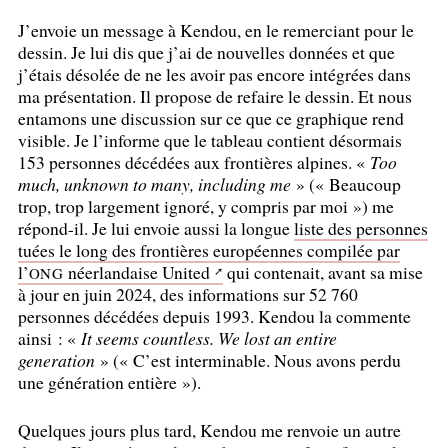
J’envoie un message à Kendou, en le remerciant pour le
dessin. Je lui dis que j’ai de nouvelles données et que
j’étais désolée de ne les avoir pas encore intégrées dans
ma présentation. Il propose de refaire le dessin. Et nous
entamons une discussion sur ce que ce graphique rend
visible. Je l’informe que le tableau contient désormais
153 personnes décédées aux frontières alpines. «
Too
much, unknown to many, including me
» («
Beaucoup
trop, trop largement ignoré, y compris par moi
») me
répond-il. Je lui envoie aussi la longue
liste des personnes
tuées le long des frontières européennes compilée par
l’
néerlandaise United
qui contenait, avant sa mise
ONG
à jour en juin 2024, des informations sur 52 760
personnes décédées depuis 1993. Kendou la commente
ainsi : «
It seems countless. We lost an entire
generation
» («
C’est interminable. Nous avons perdu
une génération entière
»).
Quelques jours plus tard, Kendou me renvoie un autre