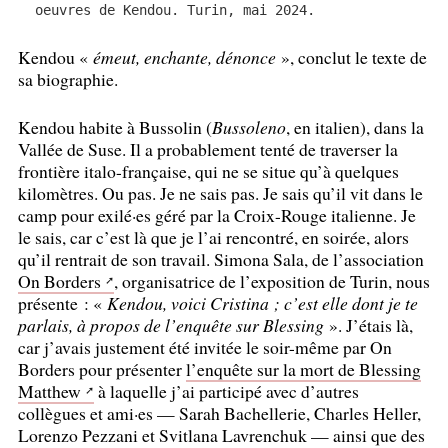
oeuvres de Kendou. Turin, mai 2024.
Kendou «
émeut, enchante, dénonce
», conclut le texte de
sa biographie.
Kendou habite à Bussolin (
Bussoleno
, en italien), dans la
Vallée de Suse. Il a probablement tenté de traverser la
frontière italo-française, qui ne se situe qu’à quelques
kilomètres. Ou pas. Je ne sais pas. Je sais qu’il vit dans le
camp pour exilé
·
es géré par la Croix-Rouge italienne. Je
le sais, car c’est là que je l’ai rencontré, en soirée, alors
qu’il rentrait de son travail. Simona Sala, de l’association
On Borders
, organisatrice de l’exposition de Turin, nous
présente : «
Kendou, voici Cristina
; c’est elle dont je te
parlais, à propos de l’enquête sur Blessing
». J’étais là,
car j’avais justement été invitée le soir-même par On
Borders pour présenter
l’enquête sur la mort de Blessing
Matthew
à laquelle j’ai participé avec d’autres
collègues et ami
·
es — Sarah Bachellerie, Charles Heller,
Lorenzo Pezzani et Svitlana Lavrenchuk — ainsi que des