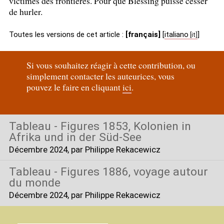
victimes des frontières. Pour que Blessing puisse cesser
de hurler.
Toutes les versions de cet article :
[français]
[
italiano
]
Si vous souhaitez réagir à cette contribution, ou
simplement contacter les auteurices, vous
pouvez le faire en cliquant
ici
.
Tableau - Figures 1853, Kolonien in
Afrika und in der Süd-See
Décembre 2024
, par Philippe Rekacewicz
Tableau - Figures 1886, voyage autour
du monde
Décembre 2024
, par Philippe Rekacewicz