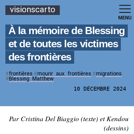
visionscarto
MENU
À la mémoire de Blessing
et de toutes les victimes
des frontières
#
frontières
#
mourir
_
aux
_
frontières
#
migrations
#
Blessing
_
Matthew
10 DÉCEMBRE 2024
Par Cristina Del Biaggio (texte) et Kendou
(dessins)