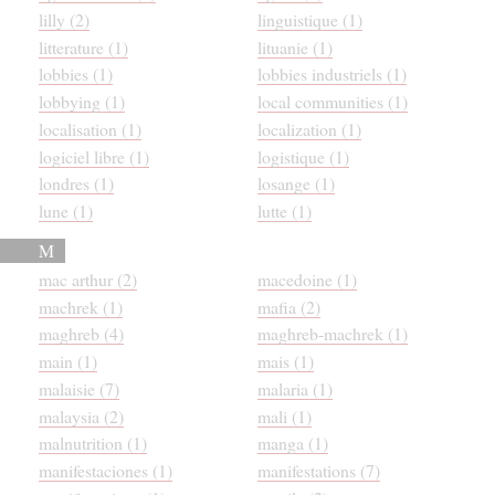
lilly (2)
linguistique (1)
litterature (1)
lituanie (1)
lobbies (1)
lobbies industriels (1)
lobbying (1)
local communities (1)
localisation (1)
localization (1)
logiciel libre (1)
logistique (1)
londres (1)
losange (1)
lune (1)
lutte (1)
M
mac arthur (2)
macedoine (1)
machrek (1)
mafia (2)
maghreb (4)
maghreb-machrek (1)
main (1)
mais (1)
malaisie (7)
malaria (1)
malaysia (2)
mali (1)
malnutrition (1)
manga (1)
manifestaciones (1)
manifestations (7)