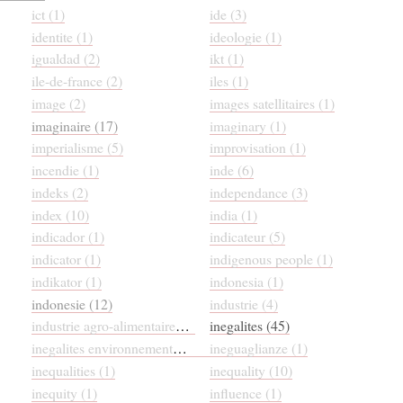
ict (1)
ide (3)
identite (1)
ideologie (1)
igualdad (2)
ikt (1)
ile-de-france (2)
iles (1)
image (2)
images satellitaires (1)
imaginaire (17)
imaginary (1)
imperialisme (5)
improvisation (1)
incendie (1)
inde (6)
indeks (2)
independance (3)
index (10)
india (1)
indicador (1)
indicateur (5)
indicator (1)
indigenous people (1)
indikator (1)
indonesia (1)
indonesie (12)
industrie (4)
industrie agro-alimentaire (1)
inegalites (45)
inegalites environnementales (8)
ineguaglianze (1)
inequalities (1)
inequality (10)
inequity (1)
influence (1)