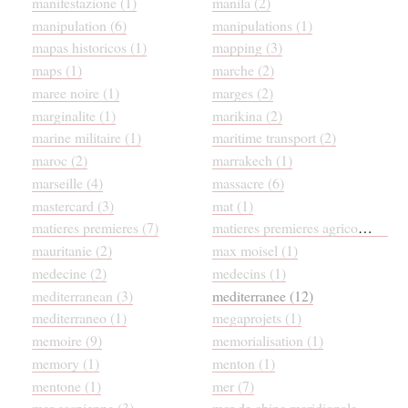
manifestazione (1)
manila (2)
manipulation (6)
manipulations (1)
mapas historicos (1)
mapping (3)
maps (1)
marche (2)
maree noire (1)
marges (2)
marginalite (1)
marikina (2)
marine militaire (1)
maritime transport (2)
maroc (2)
marrakech (1)
marseille (4)
massacre (6)
mastercard (3)
mat (1)
matieres premieres (7)
matieres premieres agricole (1)
mauritanie (2)
max moisel (1)
medecine (2)
medecins (1)
mediterranean (3)
mediterranee (12)
mediterraneo (1)
megaprojets (1)
memoire (9)
memorialisation (1)
memory (1)
menton (1)
mentone (1)
mer (7)
mer caspienne (3)
mer de chine meridionale (1)