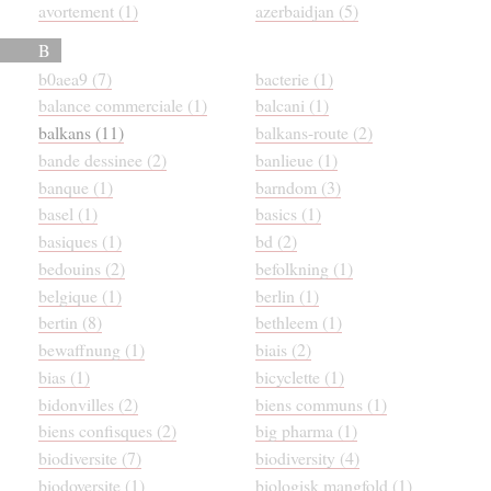
avortement (1)
azerbaidjan (5)
B
b0aea9 (7)
bacterie (1)
balance commerciale (1)
balcani (1)
balkans (11)
balkans-route (2)
bande dessinee (2)
banlieue (1)
banque (1)
barndom (3)
basel (1)
basics (1)
basiques (1)
bd (2)
bedouins (2)
befolkning (1)
belgique (1)
berlin (1)
bertin (8)
bethleem (1)
bewaffnung (1)
biais (2)
bias (1)
bicyclette (1)
bidonvilles (2)
biens communs (1)
biens confisques (2)
big pharma (1)
biodiversite (7)
biodiversity (4)
biodoversite (1)
biologisk mangfold (1)