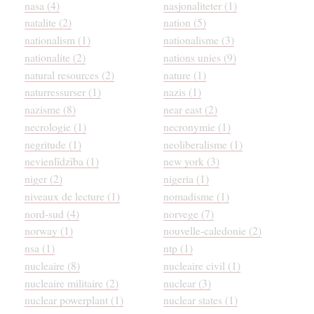
nasa (4)
nasjonaliteter (1)
natalite (2)
nation (5)
nationalism (1)
nationalisme (3)
nationalite (2)
nations unies (9)
natural resources (2)
nature (1)
naturressurser (1)
nazis (1)
nazisme (8)
near east (2)
necrologie (1)
necronymie (1)
negritude (1)
neoliberalisme (1)
nevienlīdzība (1)
new york (3)
niger (2)
nigeria (1)
niveaux de lecture (1)
nomadisme (1)
nord-sud (4)
norvege (7)
norway (1)
nouvelle-caledonie (2)
nsa (1)
ntp (1)
nucleaire (8)
nucleaire civil (1)
nucleaire militaire (2)
nuclear (3)
nuclear powerplant (1)
nuclear states (1)