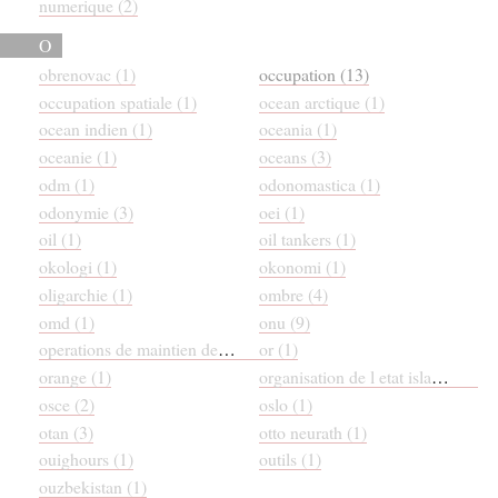
numerique (2)
O
obrenovac (1)
occupation (13)
occupation spatiale (1)
ocean arctique (1)
ocean indien (1)
oceania (1)
oceanie (1)
oceans (3)
odm (1)
odonomastica (1)
odonymie (3)
oei (1)
oil (1)
oil tankers (1)
okologi (1)
okonomi (1)
oligarchie (1)
ombre (4)
omd (1)
onu (9)
operations de maintien de la paix (2)
or (1)
orange (1)
organisation de l etat islamique (1)
osce (2)
oslo (1)
otan (3)
otto neurath (1)
ouighours (1)
outils (1)
ouzbekistan (1)