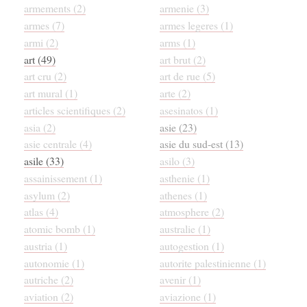
armements (2)
armenie (3)
armes (7)
armes legeres (1)
armi (2)
arms (1)
art (49)
art brut (2)
art cru (2)
art de rue (5)
art mural (1)
arte (2)
articles scientifiques (2)
asesinatos (1)
asia (2)
asie (23)
asie centrale (4)
asie du sud-est (13)
asile (33)
asilo (3)
assainissement (1)
asthenie (1)
asylum (2)
athenes (1)
atlas (4)
atmosphere (2)
atomic bomb (1)
australie (1)
austria (1)
autogestion (1)
autonomie (1)
autorite palestinienne (1)
autriche (2)
avenir (1)
aviation (2)
aviazione (1)