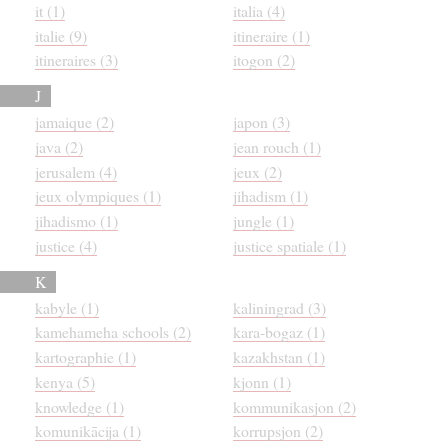
it (1)
italia (4)
italie (9)
itineraire (1)
itineraires (3)
itogon (2)
J
jamaique (2)
japon (3)
java (2)
jean rouch (1)
jerusalem (4)
jeux (2)
jeux olympiques (1)
jihadism (1)
jihadismo (1)
jungle (1)
justice (4)
justice spatiale (1)
K
kabyle (1)
kaliningrad (3)
kamehameha schools (2)
kara-bogaz (1)
kartographie (1)
kazakhstan (1)
kenya (5)
kjonn (1)
knowledge (1)
kommunikasjon (2)
komunikācija (1)
korrupsjon (2)