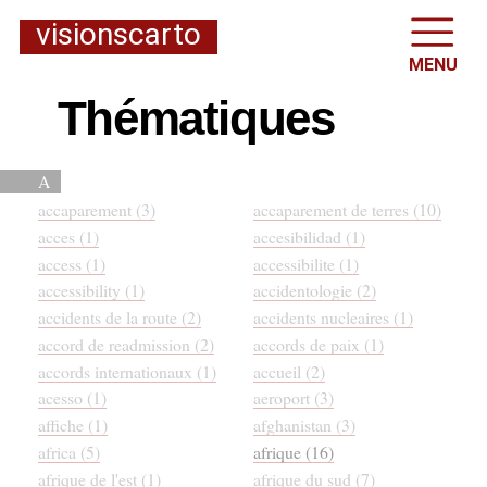
visionscarto
MENU
Thématiques
A
accaparement (3)
accaparement de terres (10)
acces (1)
accesibilidad (1)
access (1)
accessibilite (1)
accessibility (1)
accidentologie (2)
accidents de la route (2)
accidents nucleaires (1)
accord de readmission (2)
accords de paix (1)
accords internationaux (1)
accueil (2)
acesso (1)
aeroport (3)
affiche (1)
afghanistan (3)
africa (5)
afrique (16)
afrique de l'est (1)
afrique du sud (7)