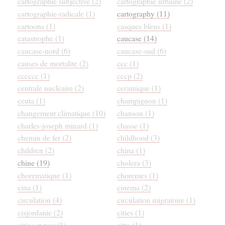
cartographie subjective (2)
cartographie urbaine (2)
cartographie-radicale (1)
cartography (11)
cartoons (1)
casques bleus (1)
catastrophe (1)
caucase (14)
caucase-nord (6)
caucase-sud (6)
causes de mortalite (2)
ccc (1)
cccccc (1)
cccp (2)
centrale nucleaire (2)
ceramique (1)
ceuta (1)
champignon (1)
changement climatique (10)
chanson (1)
charles-joseph minard (1)
chasse (1)
chemin de fer (2)
childhood (3)
children (2)
china (1)
chine (19)
cholera (3)
chorematique (1)
choremes (1)
cina (1)
cinema (2)
circulation (4)
circulation migratoire (1)
cisjordanie (2)
cities (1)
cities at war (1)
citta (1)