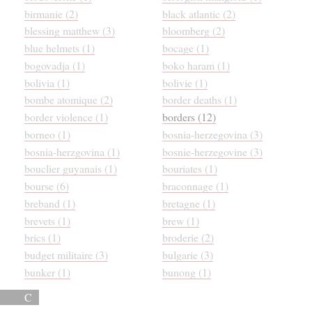
birmanie (2)
black atlantic (2)
blessing matthew (3)
bloomberg (2)
blue helmets (1)
bocage (1)
bogovadja (1)
boko haram (1)
bolivia (1)
bolivie (1)
bombe atomique (2)
border deaths (1)
border violence (1)
borders (12)
borneo (1)
bosnia-herzegovina (3)
bosnia-herzgovina (1)
bosnie-herzegovine (3)
bouclier guyanais (1)
bouriates (1)
bourse (6)
braconnage (1)
breband (1)
bretagne (1)
brevets (1)
brew (1)
brics (1)
broderie (2)
budget militaire (3)
bulgarie (3)
bunker (1)
bunong (1)
C