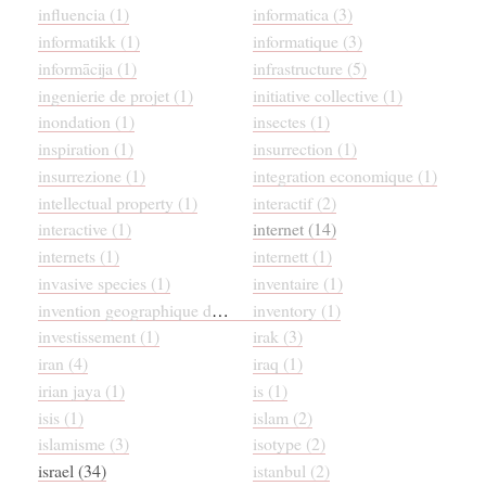
influencia (1)
informatica (3)
informatikk (1)
informatique (3)
informācija (1)
infrastructure (5)
ingenierie de projet (1)
initiative collective (1)
inondation (1)
insectes (1)
inspiration (1)
insurrection (1)
insurrezione (1)
integration economique (1)
intellectual property (1)
interactif (2)
interactive (1)
internet (14)
internets (1)
internett (1)
invasive species (1)
inventaire (1)
invention geographique de la nation (1)
inventory (1)
investissement (1)
irak (3)
iran (4)
iraq (1)
irian jaya (1)
is (1)
isis (1)
islam (2)
islamisme (3)
isotype (2)
israel (34)
istanbul (2)