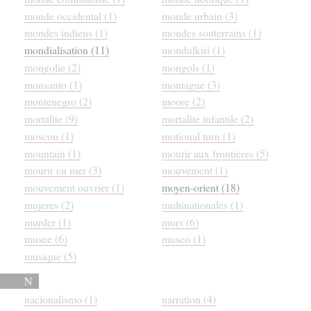
monde occidental (1)
monde urbain (3)
mondes indiens (1)
mondes souterrains (1)
mondialisation (11)
mondulkiri (1)
mongolie (2)
mongols (1)
monsanto (1)
montagne (3)
montenegro (2)
moore (2)
mortalite (9)
mortalite infantile (2)
moscou (1)
motional turn (1)
mountain (1)
mourir aux frontieres (5)
mourir en mer (3)
mouvement (1)
mouvement ouvrier (1)
moyen-orient (18)
mujeres (2)
multinationales (1)
murder (1)
murs (6)
musee (6)
museo (1)
musique (5)
N
nacionalismo (1)
narration (4)