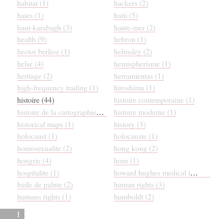
habitat (1)
hackers (2)
haies (1)
haiti (5)
haut-karabagh (3)
haute-mer (2)
health (9)
hebron (1)
hector berlioz (1)
helmsley (2)
helse (4)
hemispherisme (1)
heritage (2)
herramientas (1)
high-frequency trading (1)
hiroshima (1)
histoire (44)
histoire contemporaine (1)
histoire de la cartographie (1)
histoire moderne (1)
historical maps (1)
history (3)
holocaust (1)
holocauste (1)
homosexualite (2)
hong kong (2)
hongrie (4)
horn (1)
hospitalite (1)
howard hughes medical institute (2)
huile de palme (2)
human rights (3)
humans rights (1)
humboldt (2)
I