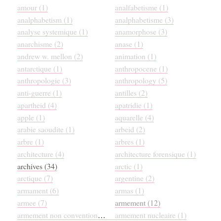
amour (1)
analfabetisme (1)
analphabetism (1)
analphabetisme (3)
analyse systemique (1)
anamorphose (3)
anarchisme (2)
anase (1)
andrew w. mellon (2)
animation (1)
antarctique (1)
anthropocene (1)
anthropologie (3)
anthropology (5)
anti-guerre (1)
antilles (2)
apartheid (4)
apatridie (1)
apple (1)
aquarelle (4)
arabie saoudite (1)
arbeid (2)
arbre (1)
arbres (1)
architecture (4)
architecture forensique (1)
archives (34)
arctic (1)
arctique (7)
argentine (2)
armament (6)
armas (1)
armee (7)
armement (12)
armement non conventionnel (1)
armement nucleaire (1)