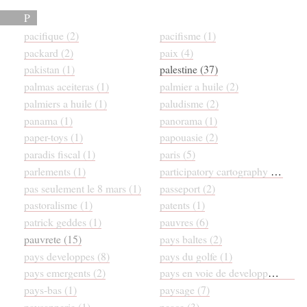
P
pacifique (2)
pacifisme (1)
packard (2)
paix (4)
pakistan (1)
palestine (37)
palmas aceiteras (1)
palmier a huile (2)
palmiers a huile (1)
paludisme (2)
panama (1)
panorama (1)
paper-toys (1)
papouasie (2)
paradis fiscal (1)
paris (5)
parlements (1)
participatory cartography (2)
pas seulement le 8 mars (1)
passeport (2)
pastoralisme (1)
patents (1)
patrick geddes (1)
pauvres (6)
pauvrete (15)
pays baltes (2)
pays developpes (8)
pays du golfe (1)
pays emergents (2)
pays en voie de developpement (5)
pays-bas (1)
paysage (7)
paysannerie (1)
peace (3)