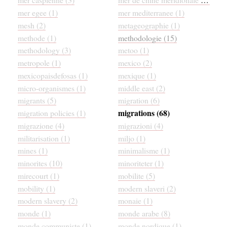
mer egee (1)
mer mediterranee (1)
mesh (2)
metageographie (1)
methode (1)
methodologie (15)
methodology (3)
metoo (1)
metropole (1)
mexico (2)
mexicopaisdefosas (1)
mexique (1)
micro-organismes (1)
middle east (2)
migrants (5)
migration (6)
migrations (68)
migration policies (1)
migrazione (4)
migrazioni (4)
militarisation (1)
miljo (1)
mines (1)
minimalisme (1)
minorites (10)
minoriteter (1)
mirecourt (1)
mobilite (5)
mobility (1)
modern slaveri (2)
modern slavery (2)
monaie (1)
monde (1)
monde arabe (8)
monde communiste (1)
monde nordique (1)