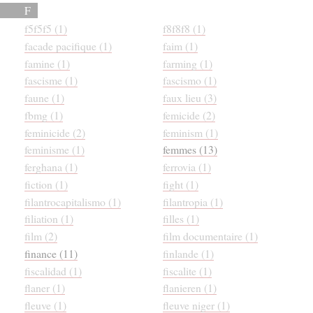
F
f5f5f5 (1)
f8f8f8 (1)
facade pacifique (1)
faim (1)
famine (1)
farming (1)
fascisme (1)
fascismo (1)
faune (1)
faux lieu (3)
fbmg (1)
femicide (2)
feminicide (2)
feminism (1)
feminisme (1)
femmes (13)
ferghana (1)
ferrovia (1)
fiction (1)
fight (1)
filantrocapitalismo (1)
filantropia (1)
filiation (1)
filles (1)
film (2)
film documentaire (1)
finance (11)
finlande (1)
fiscalidad (1)
fiscalite (1)
flaner (1)
flanieren (1)
fleuve (1)
fleuve niger (1)