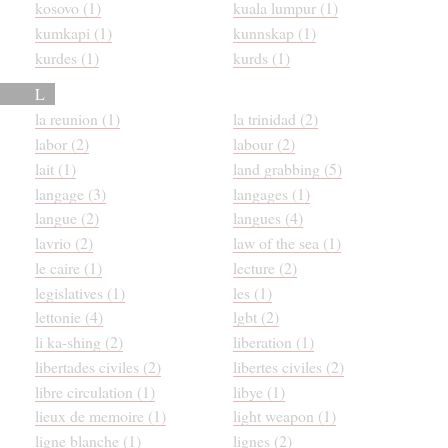
kosovo (1)
kuala lumpur (1)
kumkapi (1)
kunnskap (1)
kurdes (1)
kurds (1)
L
la reunion (1)
la trinidad (2)
labor (2)
labour (2)
lait (1)
land grabbing (5)
langage (3)
langages (1)
langue (2)
langues (4)
lavrio (2)
law of the sea (1)
le caire (1)
lecture (2)
legislatives (1)
les (1)
lettonie (4)
lgbt (2)
li ka-shing (2)
liberation (1)
libertades civiles (2)
libertes civiles (2)
libre circulation (1)
libye (1)
lieux de memoire (1)
light weapon (1)
ligne blanche (1)
lignes (2)