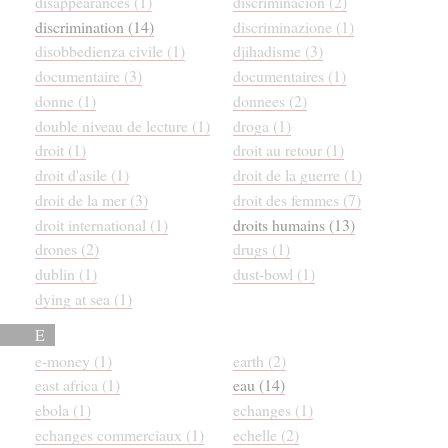
disappearances (1)
discriminacion (2)
discrimination (14)
discriminazione (1)
disobbedienza civile (1)
djihadisme (3)
documentaire (3)
documentaires (1)
donne (1)
donnees (2)
double niveau de lecture (1)
droga (1)
droit (1)
droit au retour (1)
droit d'asile (1)
droit de la guerre (1)
droit de la mer (3)
droit des femmes (7)
droit international (1)
droits humains (13)
drones (2)
drugs (1)
dublin (1)
dust-bowl (1)
dying at sea (1)
E
e-money (1)
earth (2)
east africa (1)
eau (14)
ebola (1)
echanges (1)
echanges commerciaux (1)
echelle (2)