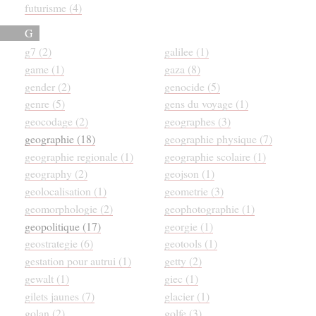
futurisme (4)
G
g7 (2)
galilee (1)
game (1)
gaza (8)
gender (2)
genocide (5)
genre (5)
gens du voyage (1)
geocodage (2)
geographes (3)
geographie (18)
geographie physique (7)
geographie regionale (1)
geographie scolaire (1)
geography (2)
geojson (1)
geolocalisation (1)
geometrie (3)
geomorphologie (2)
geophotographie (1)
geopolitique (17)
georgie (1)
geostrategie (6)
geotools (1)
gestation pour autrui (1)
getty (2)
gewalt (1)
giec (1)
gilets jaunes (7)
glacier (1)
golan (2)
golfe (3)