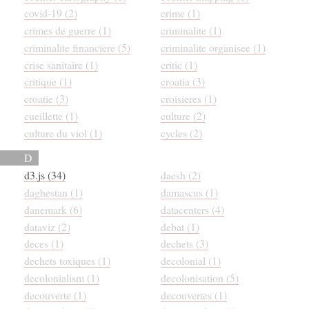
covid-19 (2)
crime (1)
crimes de guerre (1)
criminalite (1)
criminalite financiere (5)
criminalite organisee (1)
crise sanitaire (1)
critic (1)
critique (1)
croatia (3)
croatie (3)
croisieres (1)
cueillette (1)
culture (2)
culture du viol (1)
cycles (2)
D
d3.js (34)
daesh (2)
daghestan (1)
damascus (1)
danemark (6)
datacenters (4)
dataviz (2)
debat (1)
deces (1)
dechets (3)
dechets toxiques (1)
decolonial (1)
decolonialism (1)
decolonisation (5)
decouverte (1)
decouvertes (1)