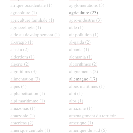
afrique occidentale (1)
agglomerations (3)
agricolture (1)
agriculture (23)
agriculture familiale (1)
agro-industrie (3)
agroecologie (1)
aide (1)
aide au developpement (1)
air pollution (1)
al-araqib (1)
al-qaida (2)
alaska (2)
albania (1)
alderdom (1)
alemania (1)
algerie (2)
algorithmes (2)
algorithms (3)
alignements (2)
alimentation (3)
allemagne (17)
alpes (4)
alpes maritimes (1)
alphabetisation (1)
alpi (1)
alpi maritimme (1)
alps (1)
amazonas (1)
amazone (1)
amazonie (1)
amenagement du territoire (1)
americas (2)
amerique (1)
amerique centrale (1)
amerique du sud (6)