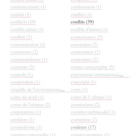
comunicazione (1)
confinement (1)
confini (3)
conflict (1)
conflicts (10)
conflits (39)
conflits armes (1)
conflits d'interet (1)
conflitti (2)
connaissance (5)
consommation (2)
constraints (2)
conteneurs (2)
contestation (1)
continentalisme (1)
contraintes (2)
contraste (2)
contre-cartographie (5)
controle (1)
conventions internationales (1)
cooperation (1)
copyright (1)
coquille de l'environnement (1)
coree (1)
coree du nord (1)
corne de l' afrique (1)
corne de l'afrique (2)
coronavirus (2)
corporations (1)
corridor multimodal (1)
corridors (1)
corruption (2)
cosmodrome (1)
couleurs (17)
counter-cartography (1)
counter-mapping (1)