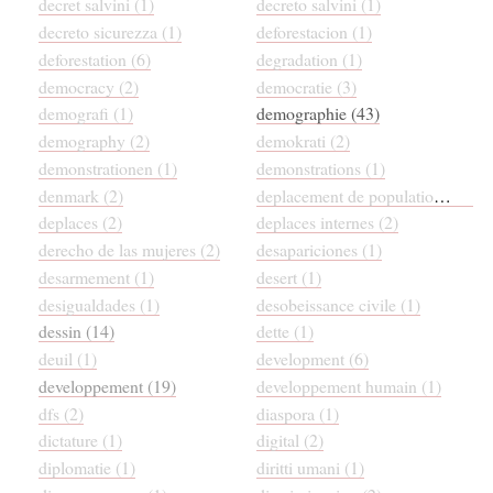
decret salvini (1)
decreto salvini (1)
decreto sicurezza (1)
deforestacion (1)
deforestation (6)
degradation (1)
democracy (2)
democratie (3)
demografi (1)
demographie (43)
demography (2)
demokrati (2)
demonstrationen (1)
demonstrations (1)
denmark (2)
deplacement de populations (1)
deplaces (2)
deplaces internes (2)
derecho de las mujeres (2)
desapariciones (1)
desarmement (1)
desert (1)
desigualdades (1)
desobeissance civile (1)
dessin (14)
dette (1)
deuil (1)
development (6)
developpement (19)
developpement humain (1)
dfs (2)
diaspora (1)
dictature (1)
digital (2)
diplomatie (1)
diritti umani (1)