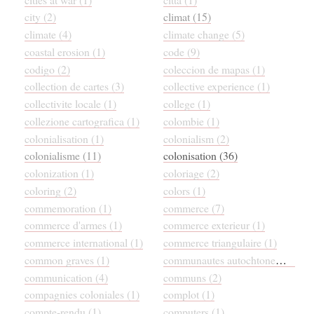
city (2)
climat (15)
climate (4)
climate change (5)
coastal erosion (1)
code (9)
codigo (2)
coleccion de mapas (1)
collection de cartes (3)
collective experience (1)
collectivite locale (1)
college (1)
collezione cartografica (1)
colombie (1)
colonialisation (1)
colonialism (2)
colonialisme (11)
colonisation (36)
colonization (1)
coloriage (2)
coloring (2)
colors (1)
commemoration (1)
commerce (7)
commerce d'armes (1)
commerce exterieur (1)
commerce international (1)
commerce triangulaire (1)
common graves (1)
communautes autochtones (1)
communication (4)
communs (2)
compagnies coloniales (1)
complot (1)
compte-rendu (1)
computers (1)