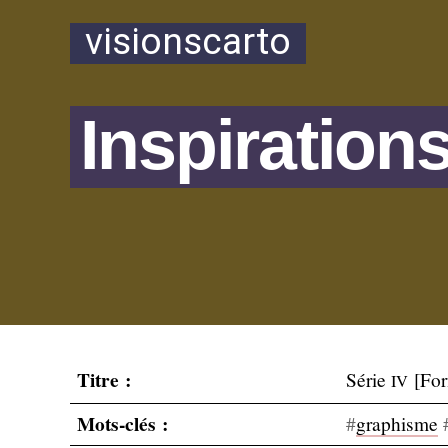
visionscarto
Inspiration
Titre :
Série
[For
IV
Mots-clés :
#
graphisme