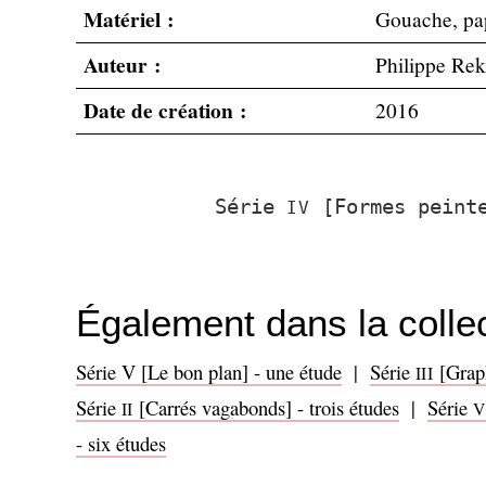
Matériel :
Gouache, pa
Auteur :
Philippe Re
Date de création :
2016
Série
[Formes peinte
IV
Également dans la collec
Série V [Le bon plan] - une étude
|
Série
[Graph
III
Série
[Carrés vagabonds] - trois études
|
Série
II
V
- six études