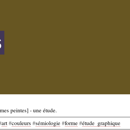
s
mes peintes] - une étude.
#
art
#
couleurs
#
sémiologie
#
forme
#
étude
_
graphique