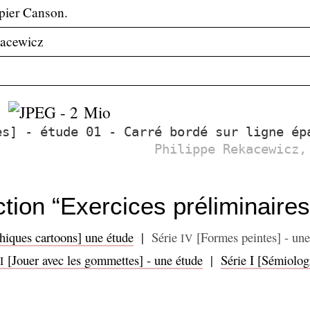
pier Canson.
kacewicz
s] - étude 01 - Carré bordé sur ligne ép
Philippe Rekacewicz,
tion “Exercices préliminaires
iques cartoons] une étude
|
Série
[Formes peintes] - une
IV
[Jouer avec les gommettes] - une étude
|
Série I [Sémiolog
I