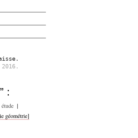
aisse.
 2016.
” :
 étude
|
ie géométrie]