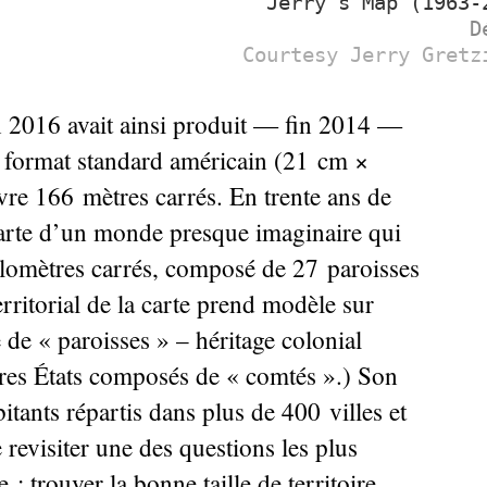
Jerry’s Map (1963-
D
Courtesy Jerry Gretz
en 2016 avait ainsi produit — fin 2014 —
u format standard américain (21 cm ×
vre 166 mètres carrés. En trente ans de
a carte d’un monde presque imaginaire qui
ilomètres carrés, composé de 27 paroisses
rritorial de la carte prend modèle sur
é de «
paroisses
» – héritage colonial
tres États composés de «
comtés
».) Son
ants répartis dans plus de 400 villes et
 revisiter une des questions les plus
: trouver la bonne taille de territoire,