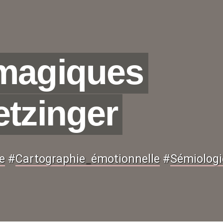
 magiques
etzinger
e
#
Cartographie
_
émotionnelle
#
Sémiologi