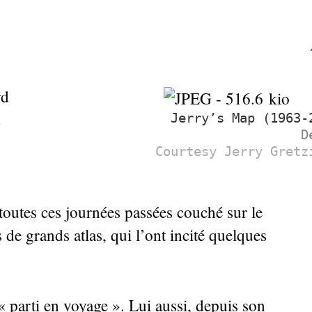
rd
d
Jerry’s Map (1963-
D
Courtesy Jerry Gretz
toutes ces journées passées couché sur le
 de grands atlas, qui l’ont incité quelques
«
parti en voyage
». Lui aussi, depuis son