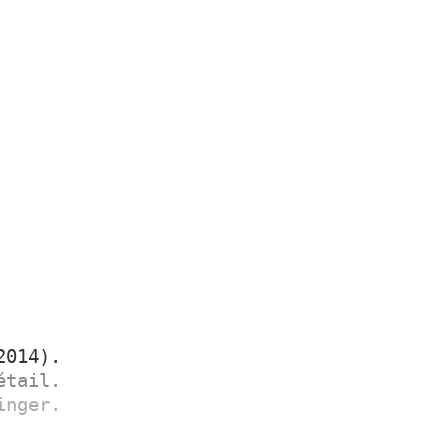
2014).
étail.
inger.