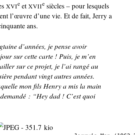
e
e
des
et
siècles – pour lesquels
XVI
XVII
ent l’œuvre d’une vie. Et de fait, Jerry a
cinquante ans.
gtaine d’années, je pense avoir
our sur cette carte
! Puis, je m’en
vailler sur ce projet, je l’ai rangé au
sière pendant vingt autres années.
aquelle mon fils Henry a mis la main
’a demandé : “Hey dad
! C’est quoi