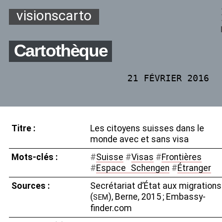
visionscarto
Cartothèque
21 FÉVRIER 2016
Titre :
Les citoyens suisses dans le
monde avec et sans visa
Mots-clés :
#
Suisse
#
Visas
#
Frontières
#
Espace
_
Schengen
#
Étranger
Sources :
Secrétariat d’État aux migrations
(
), Berne, 2015
; Embassy-
SEM
finder.com