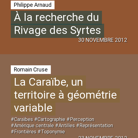
Philippe Arnaud
À la recherche du
Rivage des Syrtes
30 NOVEMBRE 2012
Romain Cruse
La Caraïbe, un
territoire à géométrie
variable
#Caraïbes #Cartographie #Perception
#Amérique centrale #Antilles #Représentation
#Frontières #Toponymie