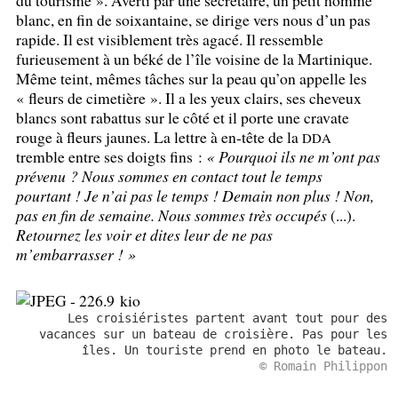
du tourisme
». Averti par une secrétaire, un petit homme
blanc, en fin de soixantaine, se dirige vers nous d’un pas
rapide. Il est visiblement très agacé. Il ressemble
furieusement à un béké de l’île voisine de la Martinique.
Même teint, mêmes tâches sur la peau qu’on appelle les
«
fleurs de cimetière
». Il a les yeux clairs, ses cheveux
blancs sont rabattus sur le côté et il porte une cravate
rouge à fleurs jaunes. La lettre à en-tête de la
DDA
tremble entre ses doigts fins :
«
Pourquoi ils ne m’ont pas
prévenu
? Nous sommes en contact tout le temps
pourtant
! Je n’ai pas le temps
! Demain non plus
! Non,
pas en fin de semaine. Nous sommes très occupés
(...).
Retournez les voir et dites leur de ne pas
m’embarrasser
!
»
Les croisiéristes partent avant tout pour des
vacances sur un bateau de croisière. Pas pour les
îles. Un touriste prend en photo le bateau.
© Romain Philippon