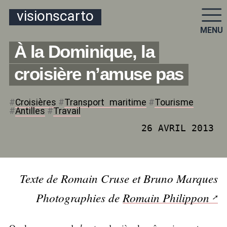
visionscarto
MENU
À la Dominique, la
croisière n’amuse pas
#
Croisières
#
Transport
_
maritime
#
Tourisme
#
Antilles
#
Travail
26 AVRIL 2013
Texte de Romain Cruse et Bruno Marques
Photographies de
Romain Philippon