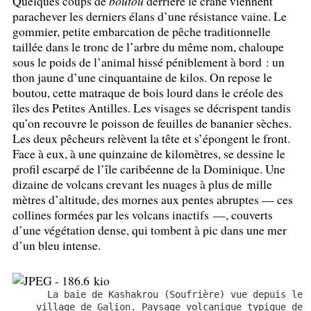
Quelques coups de
boutou
derrière le crâne viennent
parachever les derniers élans d’une résistance vaine. Le
gommier, petite embarcation de pêche traditionnelle
taillée dans le tronc de l’arbre du même nom, chaloupe
sous le poids de l’animal hissé péniblement à bord : un
thon jaune d’une cinquantaine de kilos. On repose le
boutou, cette matraque de bois lourd dans le créole des
îles des Petites Antilles. Les visages se décrispent tandis
qu’on recouvre le poisson de feuilles de bananier sèches.
Les deux pêcheurs relèvent la tête et s’épongent le front.
Face à eux, à une quinzaine de kilomètres, se dessine le
profil escarpé de l’île caribéenne de la Dominique. Une
dizaine de volcans crevant les nuages à plus de mille
mètres d’altitude, des mornes aux pentes abruptes — ces
collines formées par les volcans inactifs —, couverts
d’une végétation dense, qui tombent à pic dans une mer
d’un bleu intense.
La baie de Kashakrou (Soufrière) vue depuis le
village de Galion. Paysage volcanique typique de