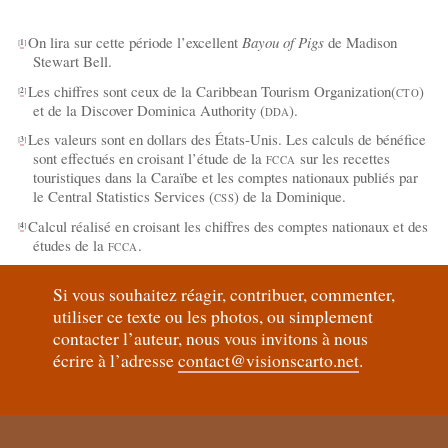
On lira sur cette période l’excellent
Bayou of Pigs
de Madison
[
1
]
Stewart Bell.
Les chiffres sont ceux de la Caribbean Tourism Organization(
)
[
2
]
CTO
et de la Discover Dominica Authority (
).
DDA
Les valeurs sont en dollars des États-Unis. Les calculs de bénéfice
[
3
]
sont effectués en croisant l’étude de la
sur les recettes
FCCA
touristiques dans la Caraïbe et les comptes nationaux publiés par
le Central Statistics Services (
) de la Dominique.
CSS
Calcul réalisé en croisant les chiffres des comptes nationaux et des
[
4
]
études de la
.
FCCA
Si vous souhaitez réagir, contribuer, commenter,
utiliser ce texte ou les photos, ou simplement
contacter l’auteur, nous vous invitons à nous
écrire à l’adresse
contact@visionscarto.net
.