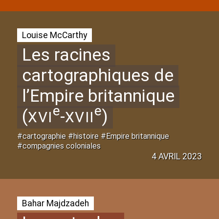
Louise McCarthy
Les racines
cartographiques de
l’Empire britannique
e
e
(
-
)
XVI
XVII
#cartographie #histoire #Empire britannique
#compagnies coloniales
4 AVRIL 2023
Bahar Majdzadeh