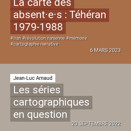
La carte des
absent
·
e
·
s : Téhéran
1979-1988
#Iran #révolution iranienne #mémoire
#cartographie narrative
6 MARS 2023
Jean-Luc Arnaud
Les séries
cartographiques
en question
20 SEPTEMBRE 2022