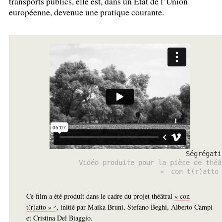
transports publics, elle est, dans un État de l’Union
européenne, devenue une pratique courante.
Ségrégati
Vidéo produite pour la pièce de théâ
«
con t(r)atto
Ce film a été produit dans le cadre du projet théâtral
«
con
t(r)atto
»
, initié par Maika Bruni, Stefano Beghi, Alberto Campi
et Cristina Del Biaggio.