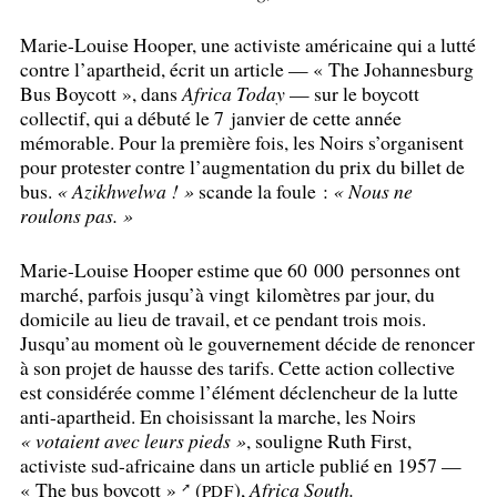
Marie-Louise Hooper, une activiste américaine qui a lutté
contre l’apartheid, écrit un article — «
The Johannesburg
Bus Boycott
», dans
Africa Today
— sur le boycott
collectif, qui a débuté le 7 janvier de cette année
mémorable. Pour la première fois, les Noirs s’organisent
pour protester contre l’augmentation du prix du billet de
bus.
«
Azikhwelwa
!
»
scande la foule :
«
Nous ne
roulons pas.
»
Marie-Louise Hooper estime que 60 000 personnes ont
marché, parfois jusqu’à vingt kilomètres par jour, du
domicile au lieu de travail, et ce pendant trois mois.
Jusqu’au moment où le gouvernement décide de renoncer
à son projet de hausse des tarifs. Cette action collective
est considérée comme l’élément déclencheur de la lutte
anti-apartheid. En choisissant la marche, les Noirs
«
votaient avec leurs pieds
»
, souligne Ruth First,
activiste sud-africaine dans un article publié en 1957 —
«
The bus boycott
»
(
),
Africa South.
PDF