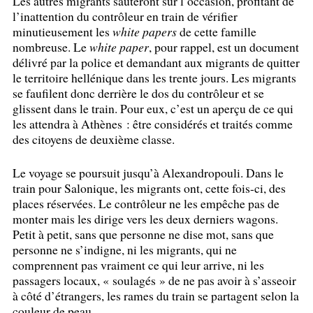
Les autres migrants sauteront sur l’occasion, profitant de
l’inattention du contrôleur en train de vérifier
minutieusement les
white papers
de cette famille
nombreuse. Le
white paper
, pour rappel, est un document
délivré par la police et demandant aux migrants de quitter
le territoire hellénique dans les trente jours. Les migrants
se faufilent donc derrière le dos du contrôleur et se
glissent dans le train. Pour eux, c’est un aperçu de ce qui
les attendra à Athènes : être considérés et traités comme
des citoyens de deuxième classe.
Le voyage se poursuit jusqu’à Alexandropouli. Dans le
train pour Salonique, les migrants ont, cette fois-ci, des
places réservées. Le contrôleur ne les empêche pas de
monter mais les dirige vers les deux derniers wagons.
Petit à petit, sans que personne ne dise mot, sans que
personne ne s’indigne, ni les migrants, qui ne
comprennent pas vraiment ce qui leur arrive, ni les
passagers locaux, «
soulagés
» de ne pas avoir à s’asseoir
à côté d’étrangers, les rames du train se partagent selon la
couleur de peau.