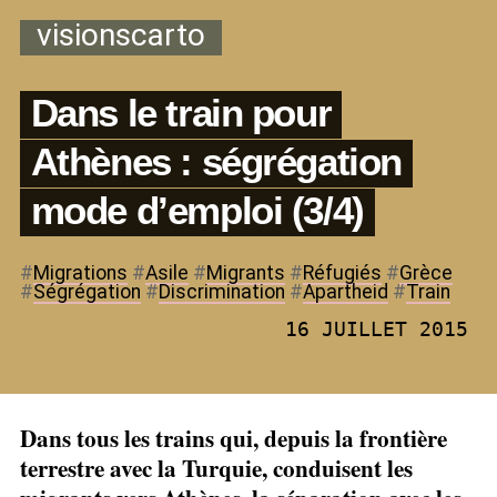
visionscarto
Dans le train pour
Athènes : ségrégation
mode d’emploi (3/4)
#
Migrations
#
Asile
#
Migrants
#
Réfugiés
#
Grèce
#
Ségrégation
#
Discrimination
#
Apartheid
#
Train
16 JUILLET 2015
Dans tous les trains qui, depuis la frontière
terrestre avec la Turquie, conduisent les