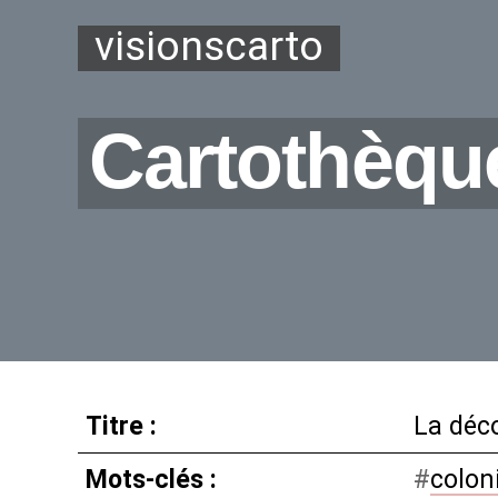
visionscarto
Cartothèqu
Titre :
La déco
Mots-clés :
#
colon