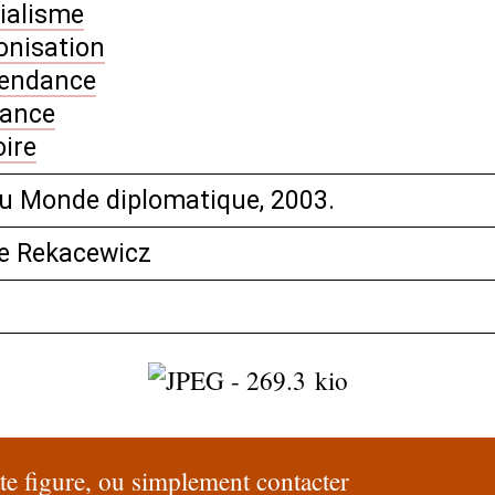
ialisme
onisation
pendance
tance
oire
du Monde diplomatique, 2003.
pe Rekacewicz
tte figure, ou simplement contacter