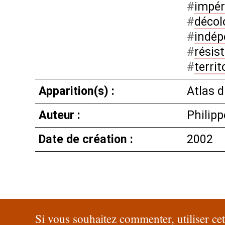
#
impér
#
décol
#
indé
#
résis
#
territ
Apparition(s) :
Atlas 
Auteur :
Philip
Date de création :
2002
Si vous souhaitez commenter, utiliser ce