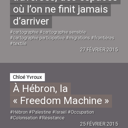
où l’on ne finit jamais
d’arriver
#cartographie #cartographie sensible
#cartographie participative #migrations #frontières
#textile
27 FÉVRIER 2015
Chloé Yvroux
À Hébron, la
«
Freedom Machine
»
#Hébron #Palestine #Israël #Occupation
#Colonisation #Résistance
25 FÉVRIER 2015