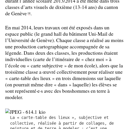
durant l’année scolaire 2013/2014 a été mené dans trois
classes d’arts visuels de dixième (13-14 ans) du canton
de Genève
.
1
[
]
En mai 2014, leurs travaux ont été exposés dans un
espace public (le grand hall du bâtiment Uni-Mail de
l’Université de Genève). Chaque classe a réalisé au moins
une production cartographique accompagnée de sa
légende. Dans deux des classes, les productions étaient
individuelles (carte de l’itinéraire de «
chez moi
» à
l’école ou «
carte subjective
» de mon école), alors que la
troisième classe a œuvré collectivement pour réaliser une
«
carte-table des lieux
» en trois dimensions sur laquelle
(on pourrait même dire «
dans
» laquelle) les élèves se
sont représenté
·
e
·
s avec des bonshommes en terre à
modeler.
La «
carte-table des lieux
», subjective et
collective, réalisée à partir de collages, de
peinture et de terre à modeler : c’est une