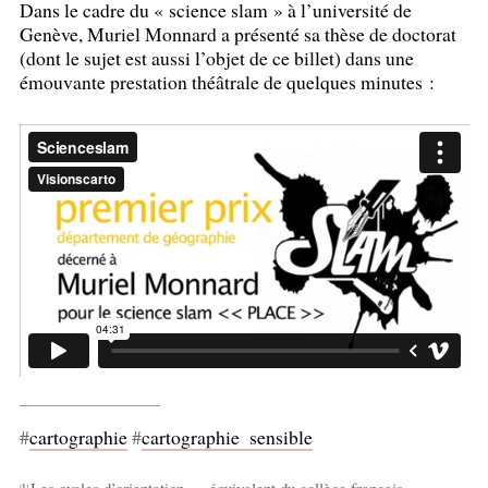
Dans le cadre du «
science slam
» à l’université de
Genève, Muriel Monnard a présenté sa thèse de doctorat
(dont le sujet est aussi l’objet de ce billet) dans une
émouvante prestation théâtrale de quelques minutes :
#
cartographie
#
cartographie
_
sensible
Les cycles d’orientation — équivalent du collège français —
[
1
]