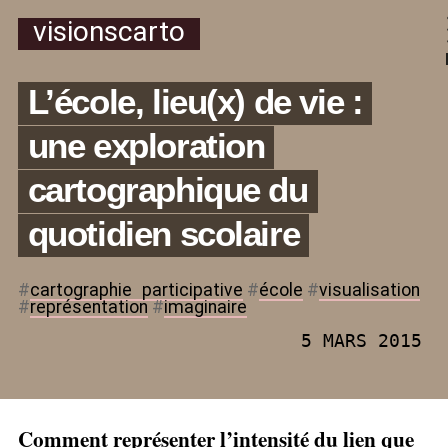
visionscarto
L’école, lieu(x) de vie :
une exploration
cartographique du
quotidien scolaire
#
cartographie
_
participative
#
école
#
visualisation
#
représentation
#
imaginaire
5 MARS 2015
Comment représenter l’intensité du lien que