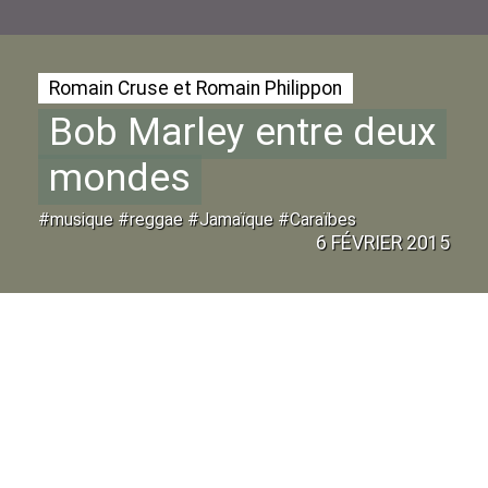
Romain Cruse et Romain Philippon
Bob Marley entre deux
mondes
#musique #reggae #Jamaïque #Caraïbes
6 FÉVRIER 2015