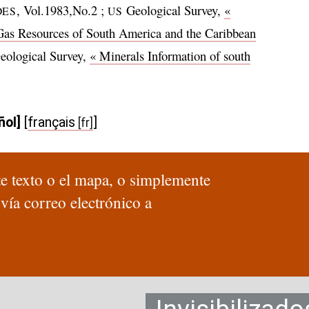
, Vol.1983,No.2 ;
Geological Survey,
«
DES
US
Gas Resources of South America and the Caribbean
ological Survey,
« Minerals Information of south
ñol]
[
français
]
ste texto o el mapa, o simplemente
 vía correo electrónico a