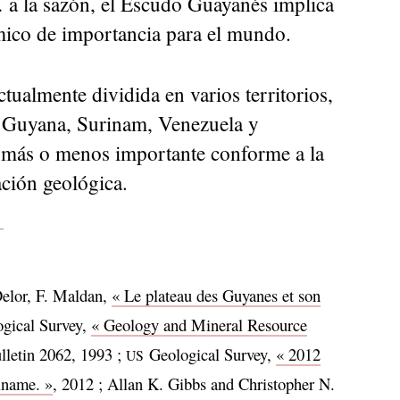
… a la sazón, el Escudo Guayanés implica
mico de importancia para el mundo.
ctualmente dividida en varios territorios,
a, Guyana, Surinam, Venezuela y
o más o menos importante conforme a la
ación geológica.
Delor, F. Maldan,
« Le plateau des Guyanes et son
gical Survey,
« Geology and Mineral Resource
ulletin 2062, 1993 ;
Geological Survey,
« 2012
US
iname. »
, 2012 ; Allan K. Gibbs and Christopher N.