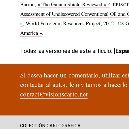
Barron,
« The Guiana Shield Reviewed »
,
EPISO
Assessment of Undiscovered Conventional Oil and 
»
, World Petroleum Resources Project, 2012 ;
Ge
US
America »
.
Todas las versiones de este artículo:
[Espa
Si desea hacer un comentario, utilizar e
contactar al autor, le invitamos a hacerlo
contact@visionscarto.net
COLECCIÓN CARTOGRÁFICA