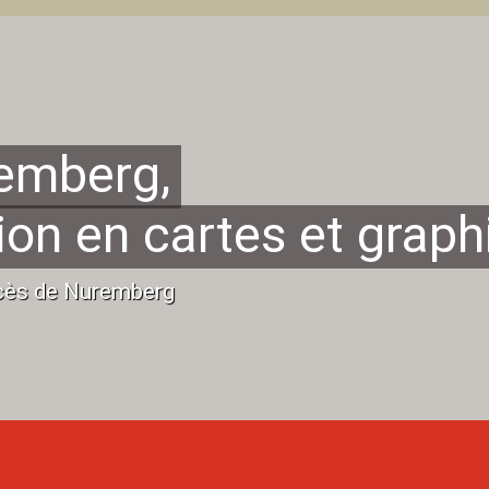
emberg,
ion en cartes et grap
ocès de Nuremberg