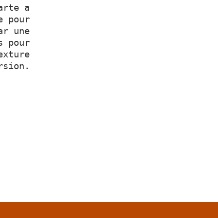
arte a
e pour
ar une
s pour
exture
rsion.