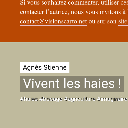
Si vous souhaitez commenter, utiliser c
contacter l’autrice, nous vous invitons à l
contact@visionscarto.net
ou sur son
site
Agnès Stienne
Vivent les haies
!
#haies #bocage #agriculture #imaginaire