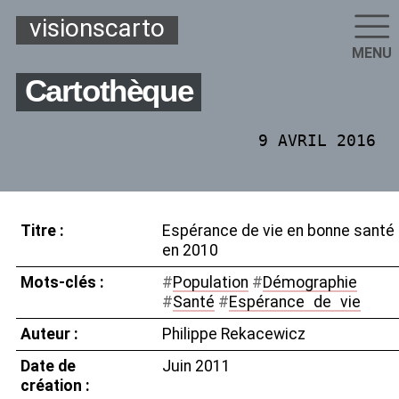
visionscarto
MENU
Cartothèque
9 AVRIL 2016
Titre :
Espérance de vie en bonne santé
en 2010
Mots-clés :
#
Population
#
Démographie
#
Santé
#
Espérance
_
de
_
vie
Auteur :
Philippe Rekacewicz
Date de
Juin 2011
création :